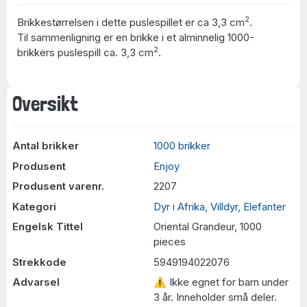
2
Brikkestørrelsen i dette puslespillet er ca 3,3 cm
.
Til sammenligning er en brikke i et alminnelig 1000-
2
brikkers puslespill ca. 3,3 cm
.
Oversikt
Antal brikker
1000 brikker
Produsent
Enjoy
Produsent varenr.
2207
Kategori
Dyr i Afrika
,
Villdyr
,
Elefanter
Engelsk Tittel
Oriental Grandeur, 1000
pieces
Strekkode
5949194022076
Advarsel
⚠ Ikke egnet for barn under
3 år. Inneholder små deler.