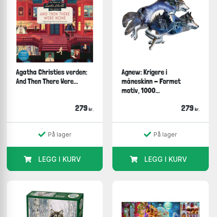
Agatha Christies verden:
Agnew: Krigere i
And Then There Were...
måneskinn - Formet
motiv, 1000...
279
279
kr.
kr.
På lager
På lager
LEGG I KURV
LEGG I KURV