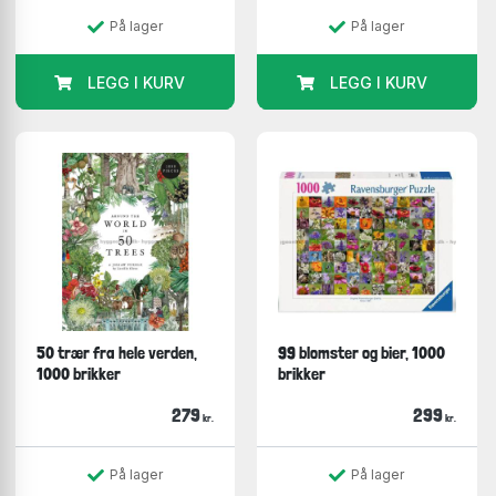
På lager
På lager
LEGG I KURV
LEGG I KURV
50 trær fra hele verden,
99 blomster og bier, 1000
1000 brikker
brikker
279
299
kr.
kr.
På lager
På lager