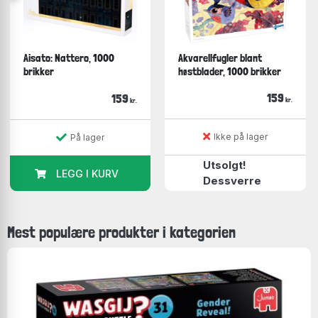
Aisato: Nattero, 1000
Akvarellfugler blant
brikker
høstblader, 1000 brikker
159
159
kr.
kr.
Ikke på lager
På lager
Utsolgt!
LEGG I KURV
Dessverre
Mest populære produkter i kategorien