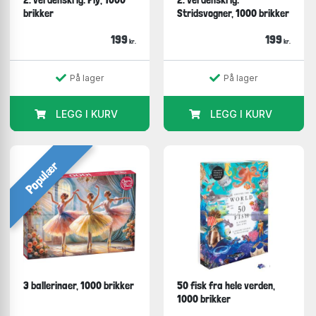
brikker
Stridsvogner, 1000 brikker
199
199
kr.
kr.
På lager
På lager
LEGG I KURV
LEGG I KURV
Populær
3 ballerinaer, 1000 brikker
50 fisk fra hele verden,
1000 brikker