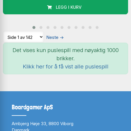
LEGG I KURV
Neste
→
Det vises kun puslespill med nøyaktig 1000
brikker.
Klikk her for å få vist alle puslespill
Boardgamer ApS
Arnbjerg Høje 33, 8800 Viborg
Danmark