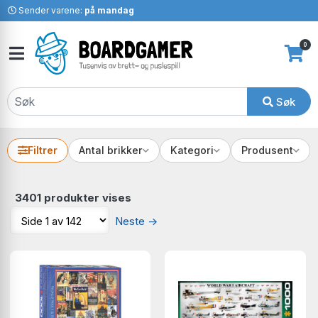
Sender varene:
på mandag
0
Søk
Filtrer
Antal brikker
Kategori
Produsent
3401 produkter vises
Neste
→