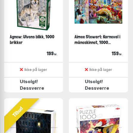
Agnew: Ulvens blikk, 1000
Aimee Stewart: Karneval i
brikker
måneskinnet, 1000...
199
159
kr.
kr.
Ikke på lager
Ikke på lager
Utsolgt!
Utsolgt!
Dessverre
Dessverre
Tilbud