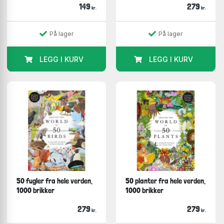
149
279
kr.
kr.
På lager
På lager
LEGG I KURV
LEGG I KURV
50 fugler fra hele verden,
50 planter fra hele verden,
1000 brikker
1000 brikker
279
279
kr.
kr.