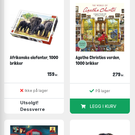
Afrikanske elefanter, 1000
Agatha Christies verden,
brikker
1000 brikker
159
279
kr.
kr.
Ikke på lager
På lager
Utsolgt!
LEGG I KURV
Dessverre