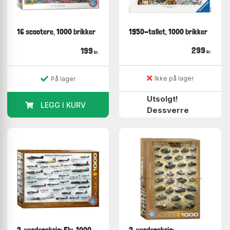
16 scootere, 1000 brikker
1950-tallet, 1000 brikker
299
199
kr.
kr.
Ikke på lager
På lager
Utsolgt!
LEGG I KURV
Dessverre
2. verdenskrig: Fly, 1000
2. verdenskrig: