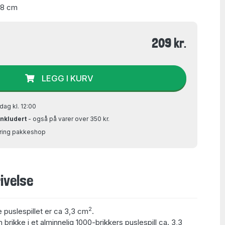
48 cm
209 kr.
LEGG I KURV
dag kl. 12:00
inkludert
- også på varer over 350 kr.
Bring pakkeshop
ivelse
2
e puslespillet er ca 3,3 cm
.
 brikke i et alminnelig 1000-brikkers puslespill ca. 3,3