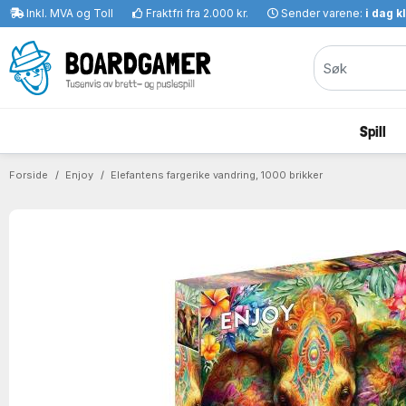
Inkl. MVA og Toll
Fraktfri fra 2.000 kr.
Sender varene:
i dag k
Spill
Forside
Enjoy
Elefantens fargerike vandring, 1000 brikker