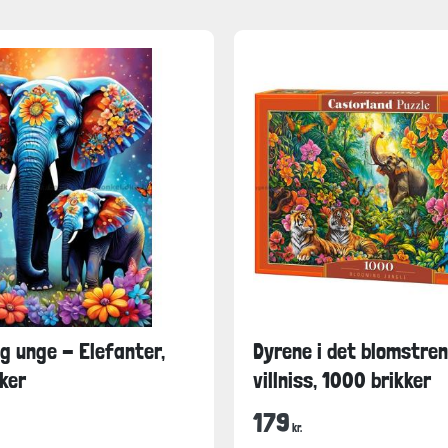
og unge - Elefanter,
Dyrene i det blomstre
ker
villniss, 1000 brikker
179
kr.