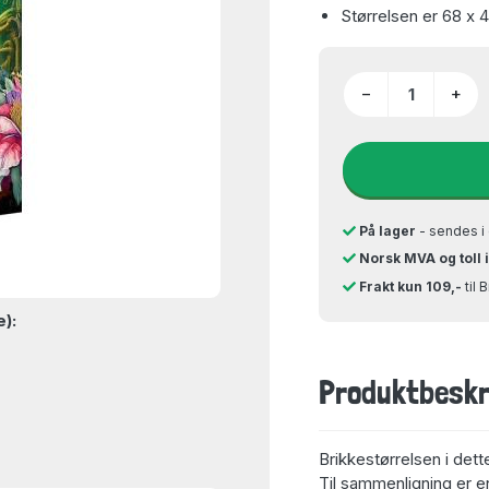
Størrelsen er 68 x 
−
+
På lager
- sendes i 
Norsk MVA og toll 
Frakt kun 109,-
til 
e):
Produktbeskr
Brikkestørrelsen i dett
Til sammenligning er en