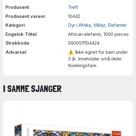
Produsent
Trefl
Produsent varenr.
10442
Kategori
Dyr i Afrika
,
Villdyr
,
Elefanter
Engelsk Tittel
African elefants, 1000 pieces
Strekkode
5900511104424
Advarsel
⚠ Ikke egnet for barn under
3 år. Inneholder små deler.
Kvelningsfare.
I SAMME SJANGER