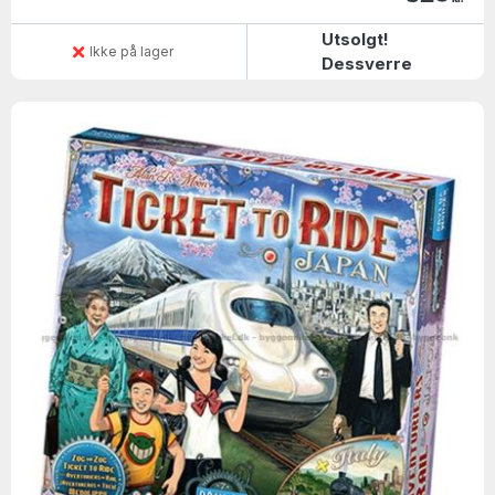
Utsolgt!
Ikke på lager
Dessverre