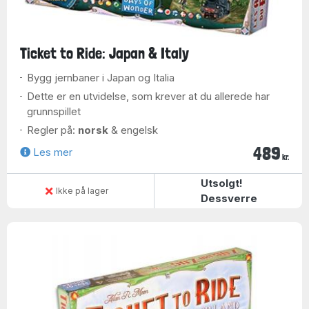
Ticket to Ride: Japan & Italy
Bygg jernbaner i Japan og Italia
Dette er en utvidelse, som krever at du allerede har
grunnspillet
Regler på:
norsk
& engelsk
489
Les mer
kr.
Utsolgt!
Ikke på lager
Dessverre