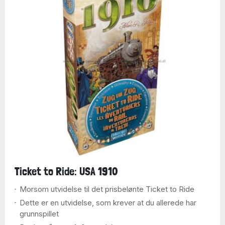
Ticket to Ride: USA 1910
Morsom utvidelse til det prisbelønte Ticket to Ride
Dette er en utvidelse, som krever at du allerede har
grunnspillet