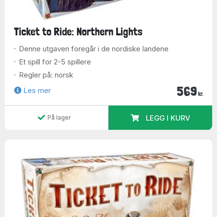
Ticket to Ride: Northern Lights
Denne utgaven foregår i de nordiske landene
Et spill for 2-5 spillere
Regler på: norsk
569
Les mer
kr.
LEGG I KURV
På lager