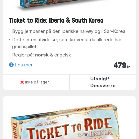
Ticket to Ride: Iberia & South Korea
Bygg jernbaner på den iberiske halvøy og i Sør-Korea
Dette er en utvidelse, som krever at du allerede har
grunnspillet
Regler på:
norsk
& engelsk
479
Les mer
kr.
Utsolgt!
Ikke på lager
Dessverre