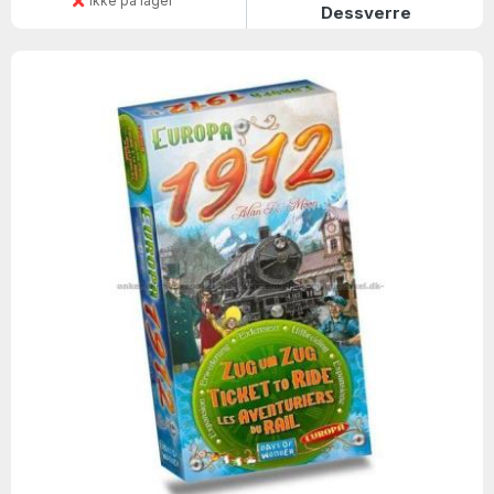
Ikke på lager
Dessverre