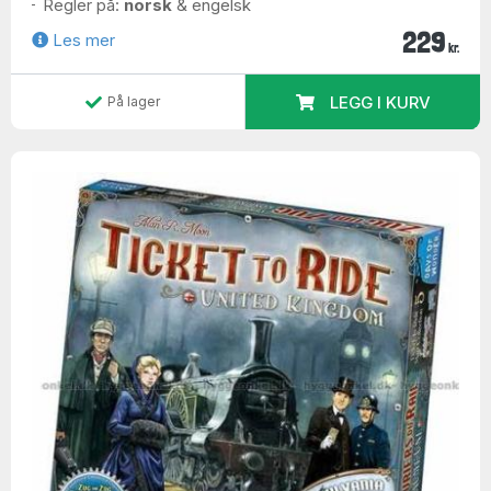
Regler på:
norsk
& engelsk
229
Les mer
kr.
LEGG I KURV
På lager