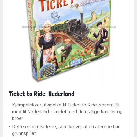
Ticket to Ride: Nederland
Kjempelekker utvidelse til Ticket to Ride-serien. Bli
med til Nederland - landet med de utallige kanaler og
broer
Dette er en utvidelse, som krever at du allerede har
grunnspillet