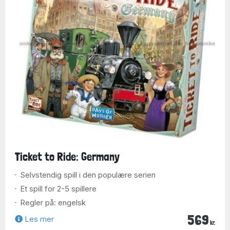
Ticket to Ride: Germany
Selvstendig spill i den populære serien
Et spill for 2-5 spillere
Regler på: engelsk
569
Les mer
kr.