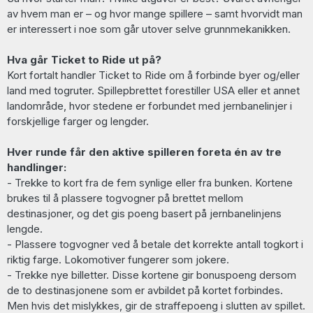
av hvem man er – og hvor mange spillere – samt hvorvidt man
er interessert i noe som går utover selve grunnmekanikken.
Hva går Ticket to Ride ut på?
Kort fortalt handler Ticket to Ride om å forbinde byer og/eller
land med togruter. Spillepbrettet forestiller USA eller et annet
landområde, hvor stedene er forbundet med jernbanelinjer i
forskjellige farger og lengder.
Hver runde får den aktive spilleren foreta én av tre
handlinger:
- Trekke to kort fra de fem synlige eller fra bunken. Kortene
brukes til å plassere togvogner på brettet mellom
destinasjoner, og det gis poeng basert på jernbanelinjens
lengde.
- Plassere togvogner ved å betale det korrekte antall togkort i
riktig farge. Lokomotiver fungerer som jokere.
- Trekke nye billetter. Disse kortene gir bonuspoeng dersom
de to destinasjonene som er avbildet på kortet forbindes.
Men hvis det mislykkes, gir de straffepoeng i slutten av spillet.