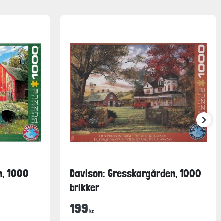
n, 1000
Davison: Gresskargården, 1000
brikker
199
kr.