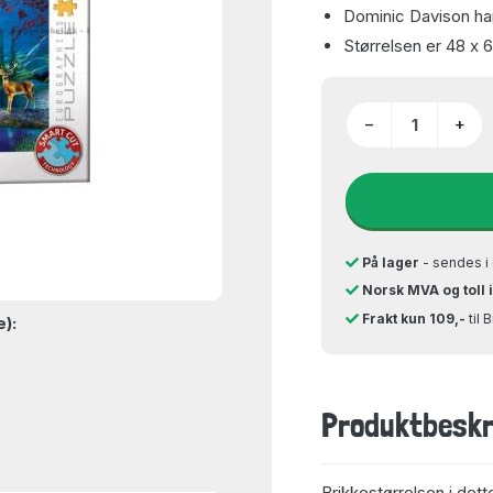
Dominic Davison ha
Størrelsen er 48 x 
−
+
På lager
- sendes i 
Norsk MVA og toll 
Frakt kun 109,-
til 
e):
Produktbeskr
Brikkestørrelsen i dett