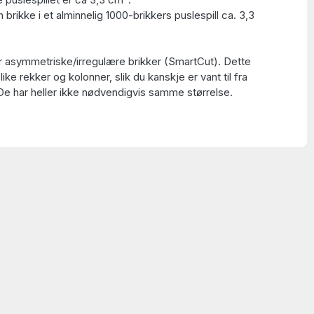
 brikke i et alminnelig 1000-brikkers puslespill ca. 3,3
ar asymmetriske/irregulære brikker (SmartCut). Dette
 like rekker og kolonner, slik du kanskje er vant til fra
 De har heller ikke nødvendigvis samme størrelse.