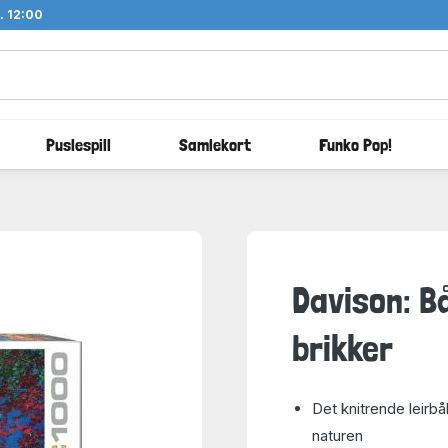
l. 12:00
Puslespill
Samlekort
Funko Pop!
Davison: B
brikker
Det knitrende leirbål
naturen