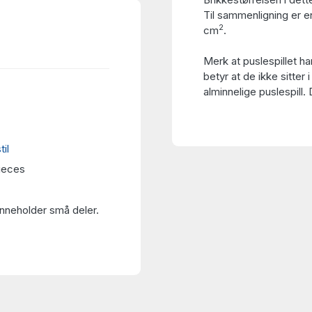
Til sammenligning er en
2
cm
.
Merk at puslespillet h
betyr at de ikke sitter i
alminnelige puslespill.
til
ieces
Inneholder små deler.