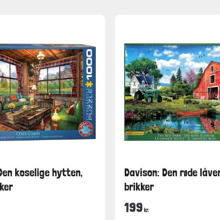
Den koselige hytten,
Davison: Den røde låve
ker
brikker
199
kr.