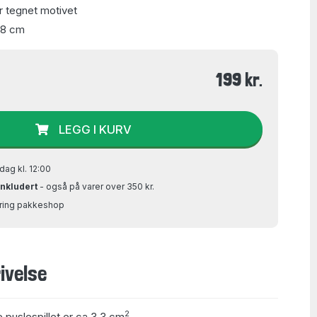
r tegnet motivet
68 cm
199 kr.
LEGG I KURV
dag kl. 12:00
inkludert
- også på varer over 350 kr.
Bring pakkeshop
ivelse
2
e puslespillet er ca 3,3 cm
.