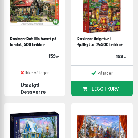
Davison: Det lille huset på
Davison: Helgetur i
landet, 500 brikker
fjellhytta, 2x500 brikker
159
199
kr.
kr.
Ikke på lager
På lager
Utsolgt!
LEGG I KURV
Dessverre