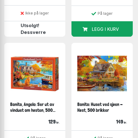
Ikke på lager
På lager
Utsolgt!
LEGG I KURV
Dessverre
Bonito, Angelo: Ser ut av
Bonito: Huset ved sjøen -
vinduet om høsten, 500...
Høst, 500 brikker
129
149
kr.
kr.