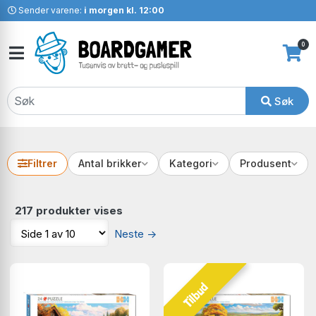
Sender varene:
i morgen kl. 12:00
0
Søk
Filtrer
Antal brikker
Kategori
Produsent
217 produkter vises
Neste
→
Tilbud