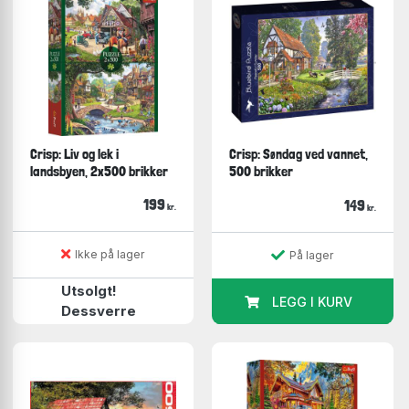
Crisp: Liv og lek i
Crisp: Søndag ved vannet,
landsbyen, 2x500 brikker
500 brikker
199
149
kr.
kr.
Ikke på lager
På lager
Utsolgt!
LEGG I KURV
Dessverre