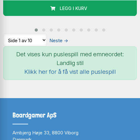
LEGG I KURV
Neste
→
Det vises kun puslespill med emneordet:
Landlig stil
Klikk her for å få vist alle puslespill
Boardgamer ApS
Arnbjerg Høje 33, 8800 Viborg
Danmark