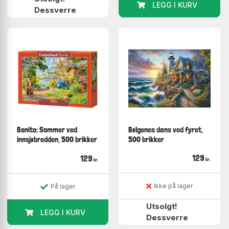
LEGG I KURV
Dessverre
Bonito: Sommer ved
Bølgenes dans ved fyret,
innsjøbredden, 500 brikker
500 brikker
129
129
kr.
kr.
Ikke på lager
På lager
Utsolgt!
LEGG I KURV
Dessverre