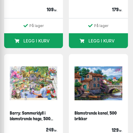
109
179
kr.
kr.
På lager
På lager
LEGG I KURV
LEGG I KURV
Barry: Sommeridyll i
Blomstrende kanal, 500
blomstrende hage, 500...
brikker
249
129
kr.
kr.