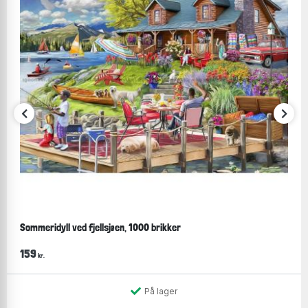
Sommeridyll ved fjellsjøen, 1000 brikker
159
kr.
På lager