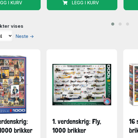
GG I KURV
LEGG I KURV
på lager)
ing
(32 på lager)
Peace
(31 på lager)
e
(24 på lager)
kter vises
nes
(21 på lager)
Neste
→
wartz
(20 på lager)
4 på lager)
å lager)
 lager)
 Co
(8 på lager)
7 på lager)
verdenskrig:
1. verdenskrig: Fly,
16 
1000 brikker
1000 brikker
bri