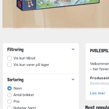
Filtrering
PUSLESPILL
Vis kun tilbud
Velkommen t
Vis kun varer på lager
– her finner
Produsen
Sortering
Ravensbur
Navn
Bluebird
(45
Les mer
Enjoy
(401 
Antal brikker
Clementoni
Pris
Schmidt
(33
Mest popul
Nyheter først