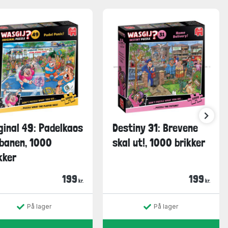
ginal 49: Padelkaos
Destiny 31: Brevene
banen, 1000
skal ut!, 1000 brikker
kker
199
199
kr.
kr.
På lager
På lager