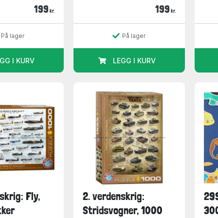
199
199
kr.
kr.
På lager
På lager
GG I KURV
LEGG I KURV
skrig: Fly,
2. verdenskrig:
299
kker
Stridsvogner, 1000
300