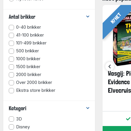
Eurographi
Art Puzzle
(
Cobble Hill
NYHET
Antal brikker
Trefl
(250 p
Gibsons
(22
0-40 brikker
Educa
(198 
41-100 brikker
Castorland
101-499 brikker
Alipson
(152
500 brikker
Cherry Paz
1000 brikker
Jumbo
(137
SunsOut
(1
1500 brikker
Heye
(133 
løp,
Mystery 30: Bullseye!,
Wasgij: P
2000 brikker
Anatolian
(1
1000 brikker
Evidence
Over 2000 brikker
Larsen
(101
Elvecruis
Ekstra store brikker
Eeboo
(90 
House of P
199
199
Tactic
(59 
kr.
kr.
Kategori
Goki
(46 på
Grafika
(41 
3D
r
På lager
Falcon
(39 
Disney
Mudpuppy/