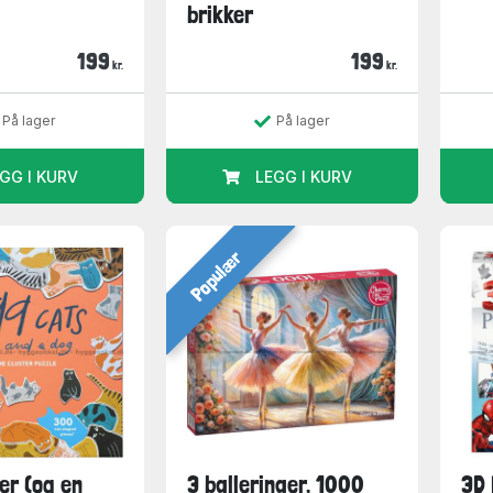
brikker
199
199
kr.
kr.
På lager
På lager
GG I KURV
LEGG I KURV
Populær
er (og en
3 ballerinaer, 1000
3D 