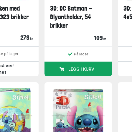
kken med
3D: DC Batman -
3D:
 323 brikker
Blyantholder, 54
4x5
brikker
279
109
kr.
kr.
ke på lager
På lager
på vei!
LEGG I KURV
het