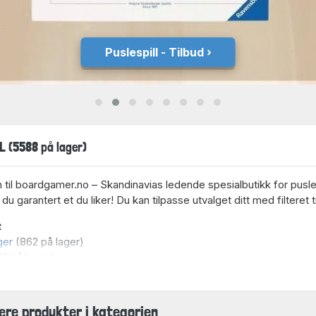
Puslespill - Tilbud
 (5588 på lager)
il boardgamer.no – Skandinavias ledende spesialbutikk for puslespi
 du garantert et du liker! Du kan tilpasse utvalget ditt med filteret t
t
ger
(862 på lager)
1 på lager)
på lager)
(356 på lager)
1 på lager)
ære produkter i kategorien