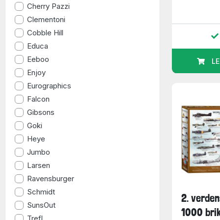
Cherry Pazzi
Clementoni
Cobble Hill
Educa
Eeboo
LE
Enjoy
Eurographics
Falcon
Gibsons
Goki
Heye
Jumbo
Larsen
Ravensburger
Schmidt
2. verden
SunsOut
1000 bri
Trefl