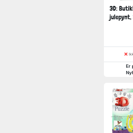
3D: Buti
julepynt,
Ik
Er 
Ny