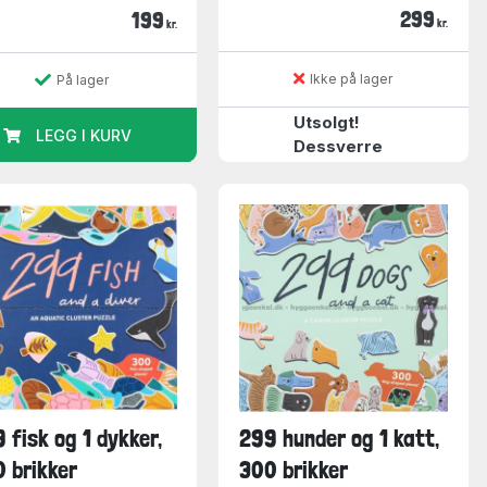
299
199
kr.
kr.
Ikke på lager
På lager
Utsolgt!
LEGG I KURV
Dessverre
 fisk og 1 dykker,
299 hunder og 1 katt,
 brikker
300 brikker