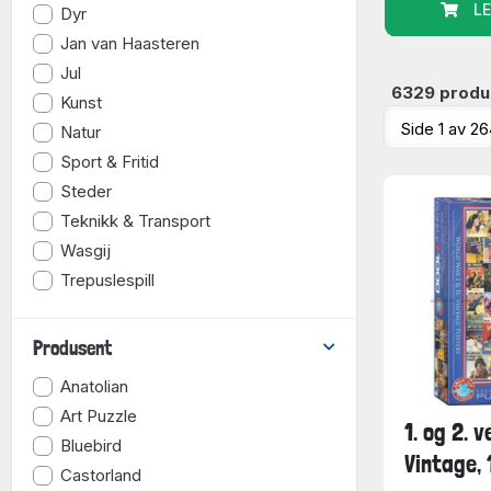
URV
LEGG I KURV
LE
Dyr
Piatnik
(33 
Jan van Haasteren
Laurence K
Pieces & 
Jul
Vissevass
6329 produ
Kunst
Water & Wi
Natur
Martin Sch
Sport & Fritid
Magnolia
(1
Tildas
(13 p
Steder
Yazz
(12 på
Teknikk & Transport
Koustrup &
Wasgij
Lautapelit
(
Trepuslespill
Produsent
Anatolian
Art Puzzle
1. og 2. 
Bluebird
Vintage, 
Castorland