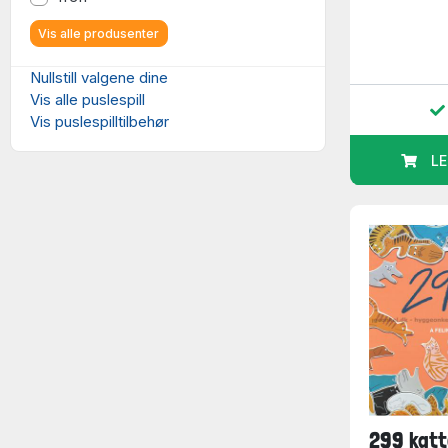
Vis alle produsenter
Nullstill valgene dine
Vis alle puslespill
Vis puslespilltilbehør
LE
299 katt