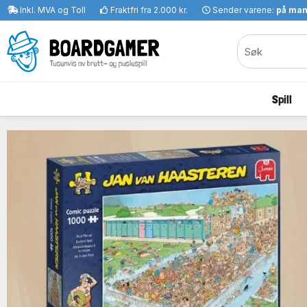
Inkl. MVA og Toll
Fraktfri fra 2.000 kr.
Sender varene:
på ma
Spill