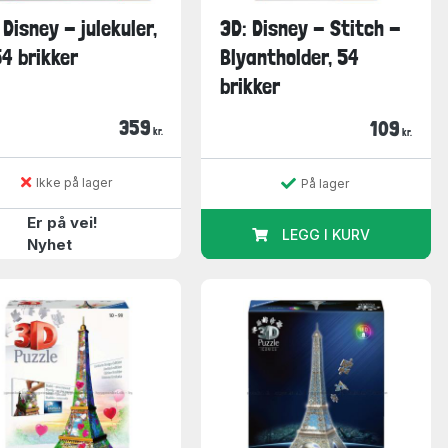
 Disney - julekuler,
3D: Disney - Stitch -
4 brikker
Blyantholder, 54
brikker
359
109
kr.
kr.
Ikke på lager
På lager
Er på vei!
LEGG I KURV
Nyhet