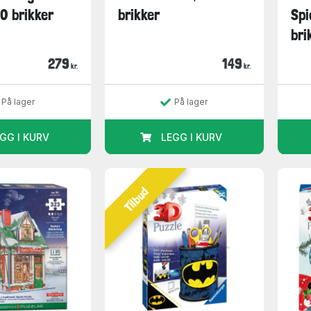
0 brikker
brikker
Spi
bri
279
149
kr.
kr.
På lager
På lager
GG I KURV
LEGG I KURV
Tilbud