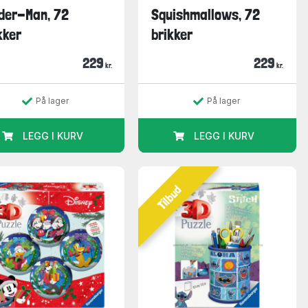
der-Man, 72
Squishmallows, 72
kker
brikker
229
229
kr.
kr.
På lager
På lager
LEGG I KURV
LEGG I KURV
Tilbud