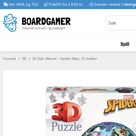
Inkl. MVA og Toll
Fraktfri fra 2.000 kr.
Sender varene:
i morge
Spill
Forside
3D
3D Ball: Marvel - Spider-Man, 72 brikker