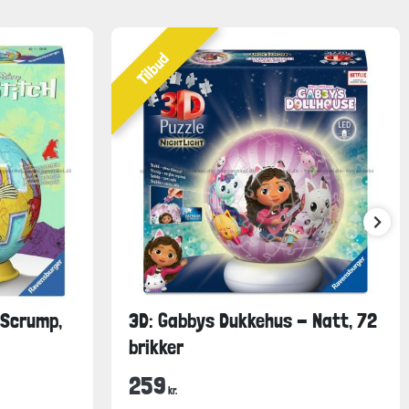
Tilbud
 Scrump,
3D: Gabbys Dukkehus - Natt, 72
brikker
259
kr.