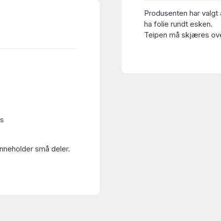
Produsenten har valgt 
ha folie rundt esken.
Teipen må skjæres over
es
Inneholder små deler.