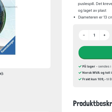
puslespill. Det krev
og laget av plast
Diameteren er 13 c
−
+
På lager
- sendes i 
Norsk MVA og toll 
e):
Frakt kun 109,-
til 
Produktbeskr