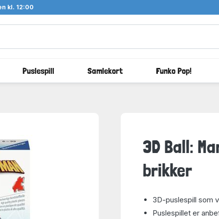
n kl. 12:00
Puslespill
Samlekort
Funko Pop!
3D Ball: M
brikker
3D-puslespill som vi
Puslespillet er anbe