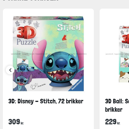
3D: Disney - Stitch, 72 brikker
3D Ball: 
brikker
309
229
kr.
kr.