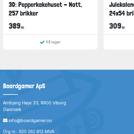
3D: Pepperkakehuset - Natt,
Julekalen
257 brikker
24x54 bri
389
309
kr.
kr.
På lager
Boardgamer ApS
Arnbjerg Høje 33, 8800 Viborg
Danmark
info@boardgamer.no
Org nr.: 920 262 813 MVA