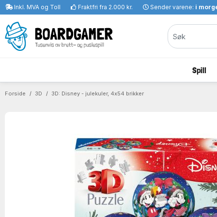
Inkl. MVA og Toll
Fraktfri fra 2.000 kr.
Sender varene:
i morge
Spill
Forside
3D
3D: Disney - julekuler, 4x54 brikker