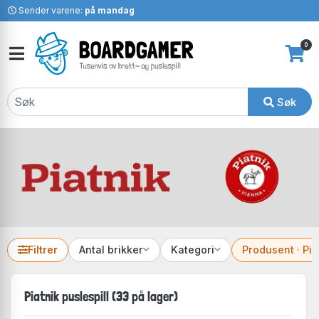
Sender varene:
på mandag
0
Søk
Filtrer
Antal brikker
Kategori
Produsent · Pia
Piatnik puslespill (33 på lager)