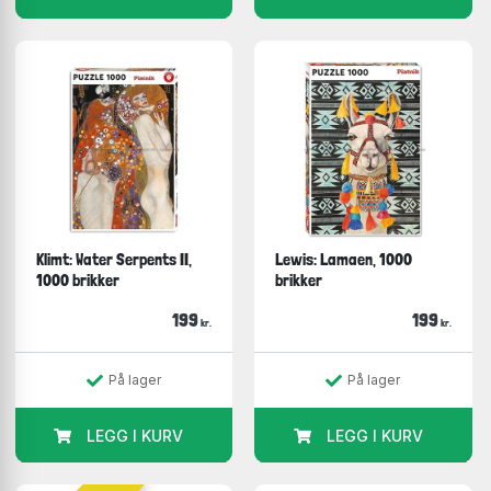
Klimt: Water Serpents II,
Lewis: Lamaen, 1000
1000 brikker
brikker
199
199
kr.
kr.
På lager
På lager
LEGG I KURV
LEGG I KURV