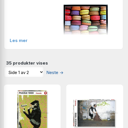
Les mer
35 produkter vises
Neste
→
Her finner du vårt store utvalg av puslespill fra Piatnik.
> Les mer om Piatnik puslespill – klikk her