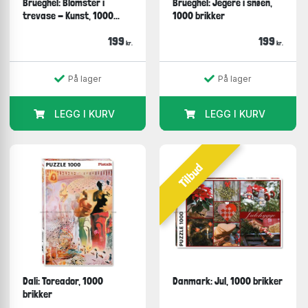
Brueghel: Blomster i
Brueghel: Jegere i snøen,
trevase - Kunst, 1000...
1000 brikker
199
199
kr.
kr.
På lager
På lager
LEGG I KURV
LEGG I KURV
Tilbud
Dali: Toreador, 1000
Danmark: Jul, 1000 brikker
brikker