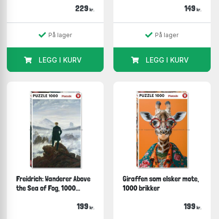
229
149
kr.
kr.
På lager
På lager
LEGG I KURV
LEGG I KURV
Freidrich: Wanderer Above
Giraffen som elsker mote,
the Sea of Fog, 1000...
1000 brikker
199
199
kr.
kr.