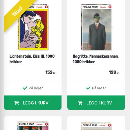
Tilbud
Lichtenstein: Kiss III, 1000
Magritte: Menneskesønnen,
brikker
1000 brikker
159
199
kr.
kr.
På lager
På lager
LEGG I KURV
LEGG I KURV