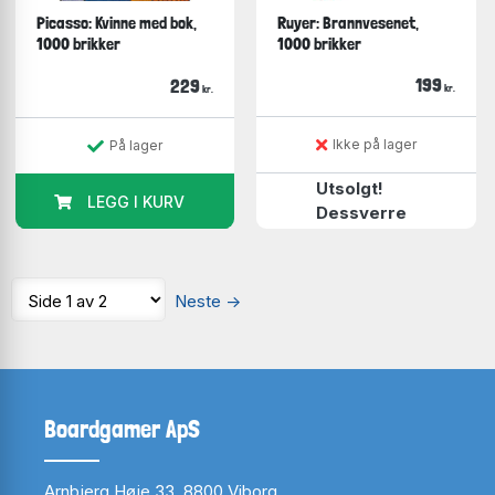
Picasso: Kvinne med bok,
Ruyer: Brannvesenet,
1000 brikker
1000 brikker
199
229
kr.
kr.
Ikke på lager
På lager
Utsolgt!
LEGG I KURV
Dessverre
Neste
→
Boardgamer ApS
Arnbjerg Høje 33, 8800 Viborg