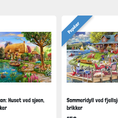
Populær
n: Huset ved sjøen,
Sommeridyll ved fjells
ker
brikker