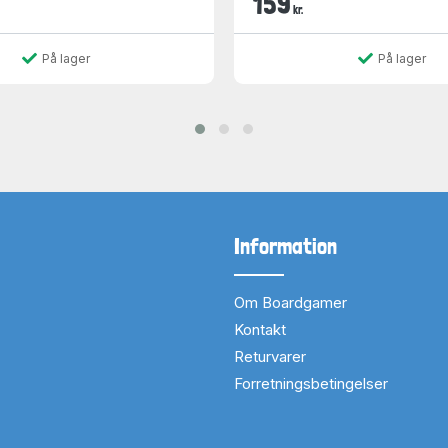
159
kr.
På lager
På lager
Information
Om Boardgamer
Kontakt
Returvarer
Forretningsbetingelser