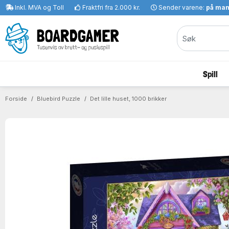
Inkl. MVA og Toll
Fraktfri fra 2.000 kr.
Sender varene:
på ma
Spill
Forside
Bluebird Puzzle
Det lille huset, 1000 brikker