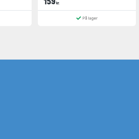
159
kr.
På lager