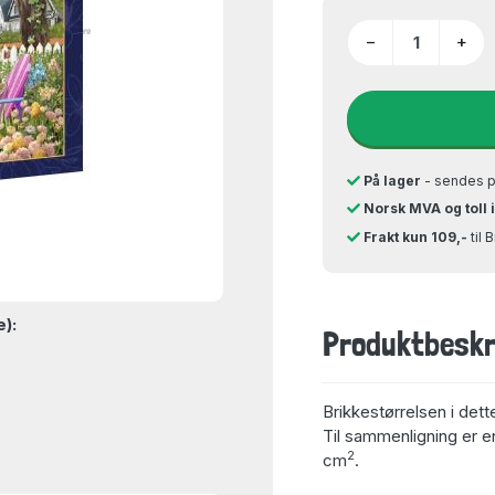
−
+
På lager
- sendes 
Norsk MVA og toll 
Frakt kun 109,-
til 
e):
Produktbeskr
Brikkestørrelsen i dett
Til sammenligning er en
2
cm
.