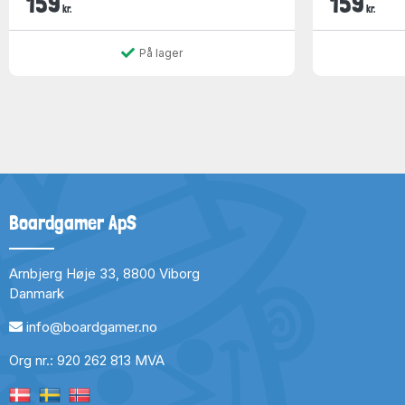
159
159
kr.
kr.
På lager
Boardgamer ApS
Arnbjerg Høje 33, 8800 Viborg
Danmark
info@boardgamer.no
Org nr.: 920 262 813 MVA