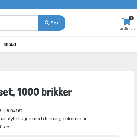
0
Søk
Handlekurv
Tilbud
uset, 1000 brikker
 lille huset
 man nyte hagen med de mange blomstene
48 cm