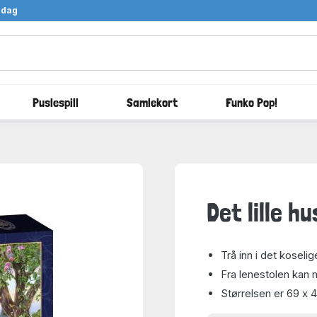
ndag
Puslespill
Samlekort
Funko Pop!
Det lille h
Trå inn i det koselige
Fra lenestolen kan
Størrelsen er 69 x 