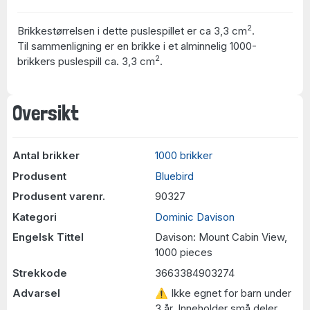
2
Brikkestørrelsen i dette puslespillet er ca 3,3 cm
.
Til sammenligning er en brikke i et alminnelig 1000-
2
brikkers puslespill ca. 3,3 cm
.
Oversikt
Antal brikker
1000 brikker
Produsent
Bluebird
Produsent varenr.
90327
Kategori
Dominic Davison
Engelsk Tittel
Davison: Mount Cabin View,
1000 pieces
Strekkode
3663384903274
Advarsel
⚠ Ikke egnet for barn under
3 år. Inneholder små deler.