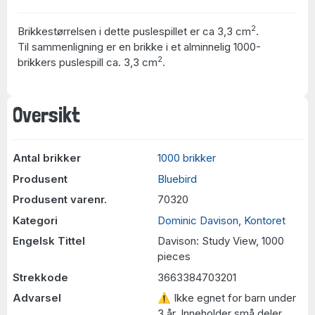
2
Brikkestørrelsen i dette puslespillet er ca 3,3 cm
.
Til sammenligning er en brikke i et alminnelig 1000-
2
brikkers puslespill ca. 3,3 cm
.
Oversikt
Antal brikker
1000 brikker
Produsent
Bluebird
Produsent varenr.
70320
Kategori
Dominic Davison
,
Kontoret
Engelsk Tittel
Davison: Study View, 1000
pieces
Strekkode
3663384703201
Advarsel
⚠ Ikke egnet for barn under
3 år. Inneholder små deler.