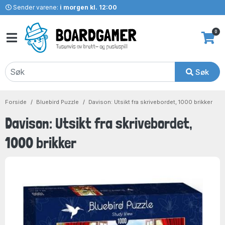
Sender varene:
i morgen kl. 12:00
0
Søk
Forside
Bluebird Puzzle
Davison: Utsikt fra skrivebordet, 1000 brikker
Davison: Utsikt fra skrivebordet,
1000 brikker