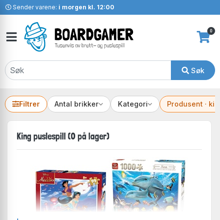
Sender varene:
i morgen kl. 12:00
0
Søk
Filtrer
Antal brikker
Kategori
Produsent · kin
King puslespill (0 på lager)