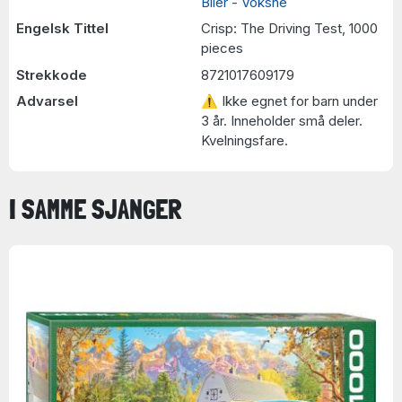
Biler - Voksne
Engelsk Tittel
Crisp: The Driving Test, 1000
pieces
Strekkode
8721017609179
Advarsel
⚠ Ikke egnet for barn under
3 år. Inneholder små deler.
Kvelningsfare.
I SAMME SJANGER