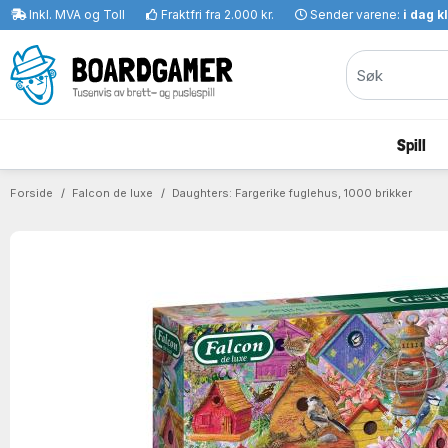
Inkl. MVA og Toll
Fraktfri fra 2.000 kr.
Sender varene:
i dag k
Spill
Forside
Falcon de luxe
Daughters: Fargerike fuglehus, 1000 brikker