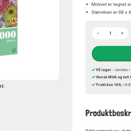
Motivet er tegnet 
Størrelsen er 68 x 
−
+
På lager
- sendes i 
Norsk MVA og toll 
Frakt kun 109,-
til 
e):
Produktbeskr
Brikkestørrelsen i dett