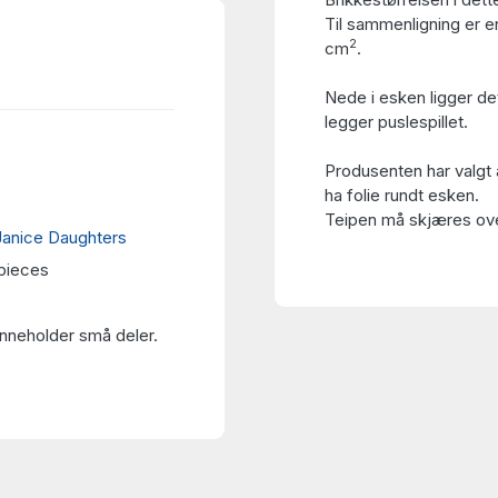
Til sammenligning er en
2
cm
.
Nede i esken ligger de
legger puslespillet.
Produsenten har valgt 
ha folie rundt esken.
Teipen må skjæres over
Janice Daughters
 pieces
Inneholder små deler.