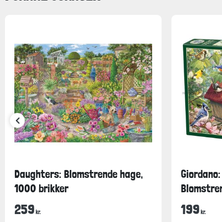
Daughters: Blomstrende hage,
Giordano:
1000 brikker
Blomstren
259
199
kr.
kr.