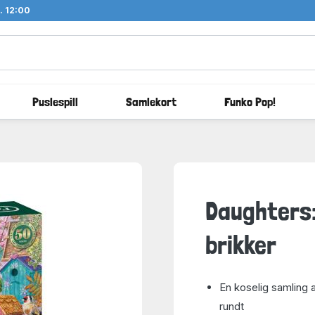
l. 12:00
Puslespill
Samlekort
Funko Pop!
Daughters:
brikker
En koselig samling 
rundt