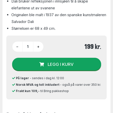
Dali bruker refleksjonen i innsjøen til å skape
elefantene ut av svanene
Originalen ble malt i 1937 av den spanske kunstmaleren
Salvador Dali
Størrelsen er 68 x 49 cm.
199 kr.
−
+
LEGG I KURV
På lager
- sendes i dag kl. 12:00
Norsk MVA og toll inkludert
- også på varer over 350 kr.
Frakt kun 109,-
til Bring pakkeshop