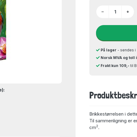
−
+
På lager
- sendes i 
Norsk MVA og toll 
Frakt kun 109,-
til 
e):
Produktbeskr
Brikkestørrelsen i dett
Til sammenligning er en
2
cm
.