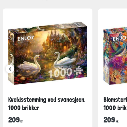
Kveldsstemning ved svanesjøen,
Blomsterk
1000 brikker
1000 brik
209
209
kr.
kr.