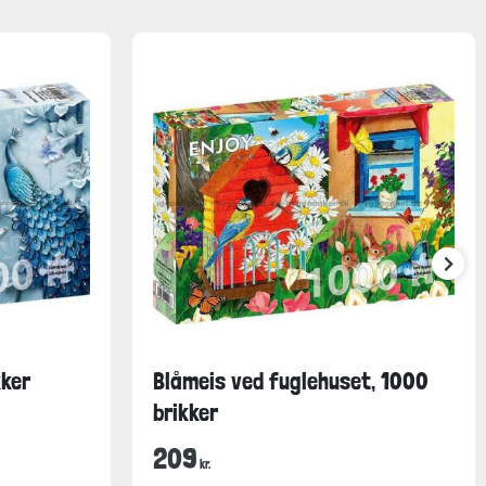
kker
Blåmeis ved fuglehuset, 1000
brikker
209
kr.