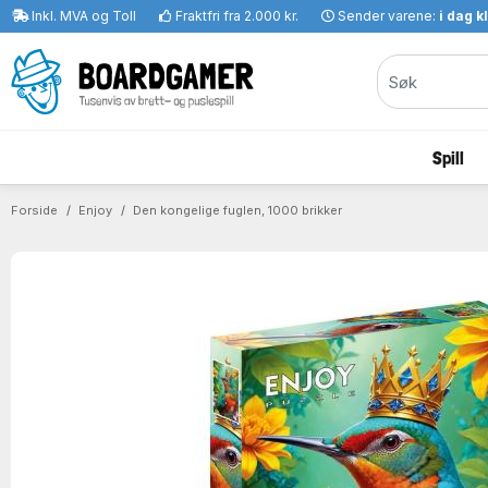
Inkl. MVA og Toll
Fraktfri fra 2.000 kr.
Sender varene:
i dag k
Spill
Forside
Enjoy
Den kongelige fuglen, 1000 brikker