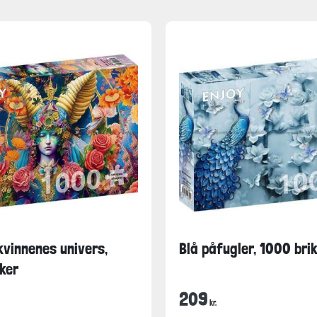
vinnenes univers,
Blå påfugler, 1000 bri
ker
209
kr.