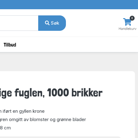
0
Søk
Handlekurv
Tilbud
ige fuglen, 1000 brikker
 iført en gyllen krone
 gren omgitt av blomster og grønne blader
48 cm