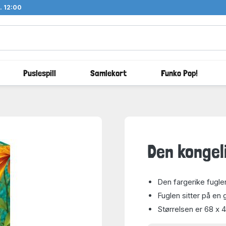
l. 12:00
Puslespill
Samlekort
Funko Pop!
Den kongel
Den fargerike fuglen
Fuglen sitter på en
Størrelsen er 68 x 