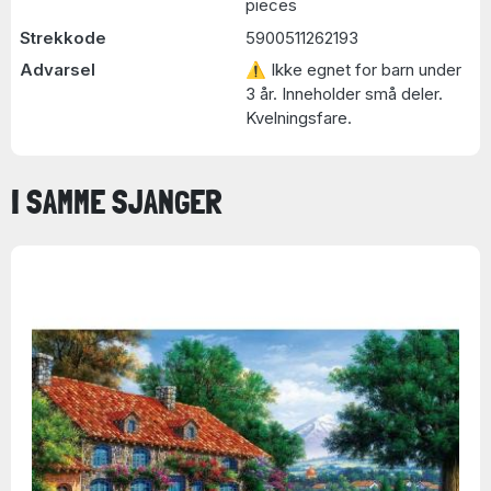
pieces
Strekkode
5900511262193
Advarsel
⚠ Ikke egnet for barn under
3 år. Inneholder små deler.
Kvelningsfare.
I SAMME SJANGER