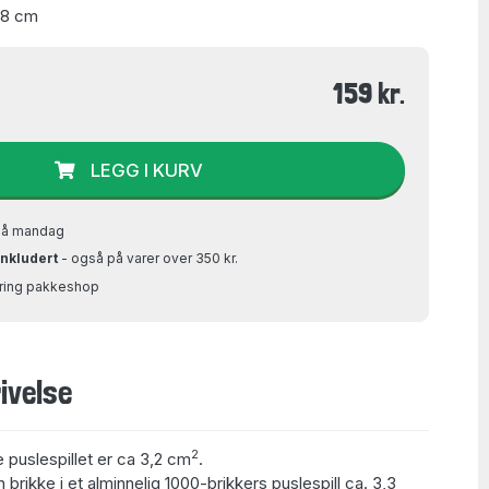
48 cm
159 kr.
LEGG I KURV
på mandag
inkludert
- også på varer over 350 kr.
Bring pakkeshop
ivelse
2
e puslespillet er ca 3,2 cm
.
 brikke i et alminnelig 1000-brikkers puslespill ca. 3,3