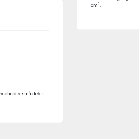
2
cm
.
Inneholder små deler.