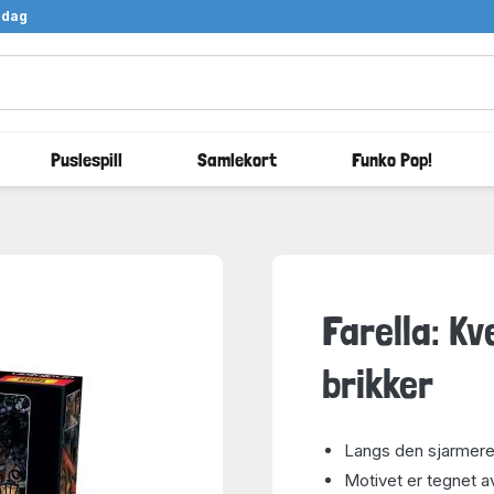
ndag
Puslespill
Samlekort
Funko Pop!
Farella: K
brikker
Langs den sjarmeren
Motivet er tegnet a