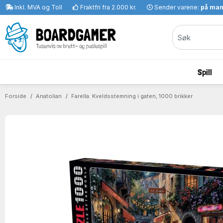
Inkl. MVA og Toll
Fraktfri fra 2.000 kr.
Sender varene:
på ma
Spill
Forside
Anatolian
Farella: Kveldsstemning i gaten, 1000 brikker