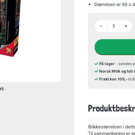
Størrelsen er 66 x 
−
+
På lager
- sendes 
Norsk MVA og toll 
Frakt kun 109,-
til 
e):
Produktbeskr
Brikkestørrelsen i dett
Til sammenligning er en