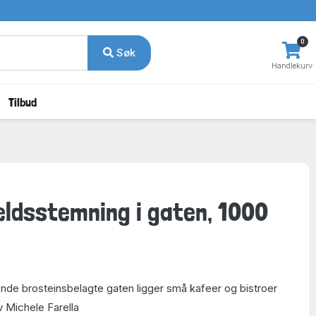
0
Søk
Handlekurv
Tilbud
veldsstemning i gaten, 1000
de brosteinsbelagte gaten ligger små kafeer og bistroer
v Michele Farella