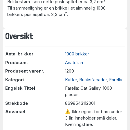
2
Brikkestørrelsen i dette puslespillet er ca 3,2 cm
.
Til sammenligning er en brikke i et alminnelig 1000-
2
brikkers puslespill ca. 3,3 cm
.
Oversikt
Antal brikker
1000 brikker
Produsent
Anatolian
Produsent varenr.
1200
Kategori
Katter
,
Butiksfacader
,
Farella
Engelsk Tittel
Farella: Cat Galley, 1000
pieces
Strekkode
8698543112001
Advarsel
⚠ Ikke egnet for barn under
3 år. Inneholder små deler.
Kvelningsfare.