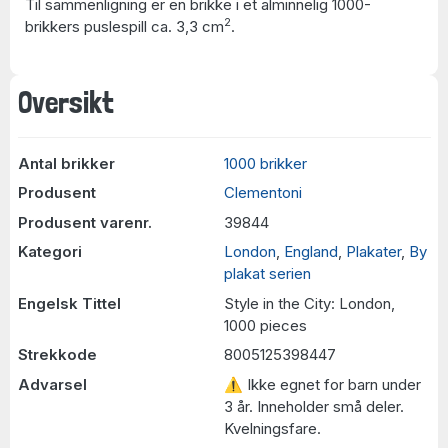
Til sammenligning er en brikke i et alminnelig 1000-
2
brikkers puslespill ca. 3,3 cm
.
Oversikt
Antal brikker
1000 brikker
Produsent
Clementoni
Produsent varenr.
39844
Kategori
London
,
England
,
Plakater
,
By
plakat serien
Engelsk Tittel
Style in the City: London,
1000 pieces
Strekkode
8005125398447
Advarsel
⚠ Ikke egnet for barn under
3 år. Inneholder små deler.
Kvelningsfare.