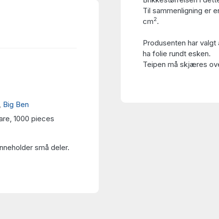
Til sammenligning er en
2
cm
.
Produsenten har valgt 
ha folie rundt esken.
Teipen må skjæres over
,
Big Ben
are, 1000 pieces
Inneholder små deler.