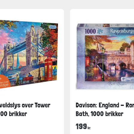
veldslys over Tower
Davison: England - Ro
000 brikker
Bath, 1000 brikker
199
kr.