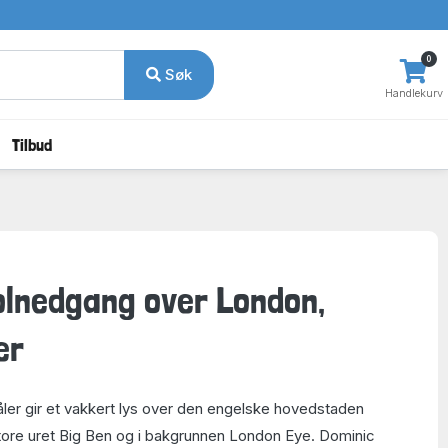
0
Søk
Handlekurv
Tilbud
olnedgang over London,
er
åler gir et vakkert lys over den engelske hovedstaden
tore uret Big Ben og i bakgrunnen London Eye. Dominic