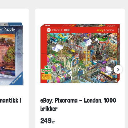
mantikk i
eBoy: Pixorama - London, 1000
brikker
249
kr.