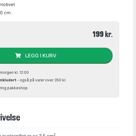
motivet
70 cm
199 kr.
LEGG I KURV
morgen kl. 12:00
inkludert
- også på varer over 350 kr.
Bring pakkeshop
ivelse
2
e puslespillet er ca 3,5 cm
.