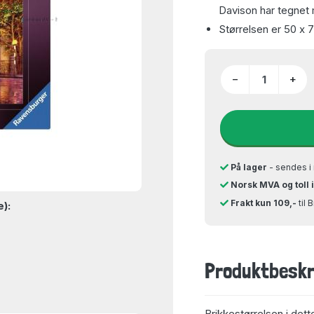
Davison har tegnet 
Størrelsen er 50 x 
−
+
På lager
- sendes i 
Norsk MVA og toll 
Frakt kun 109,-
til 
e):
Produktbeskr
Brikkestørrelsen i dett