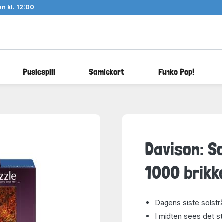
n kl. 12:00
Puslespill
Samlekort
Funko Pop!
Davison: S
1000 brikk
Dagens siste solstr
I midten sees det s