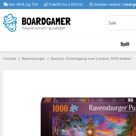
Inkl. MVA og Toll
Fraktfri fra 2.000 kr.
Sender varene:
i morge
Spill
Forside
Ravensburger
Davison: Solnedgang over London, 1000 brikker