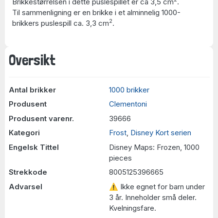
Brikkestørrelsen i dette puslespillet er ca 3,5 cm
.
Til sammenligning er en brikke i et alminnelig 1000-
2
brikkers puslespill ca. 3,3 cm
.
Oversikt
Antal brikker
1000 brikker
Produsent
Clementoni
Produsent varenr.
39666
Kategori
Frost
,
Disney Kort serien
Engelsk Tittel
Disney Maps: Frozen, 1000
pieces
Strekkode
8005125396665
Advarsel
⚠ Ikke egnet for barn under
3 år. Inneholder små deler.
Kvelningsfare.