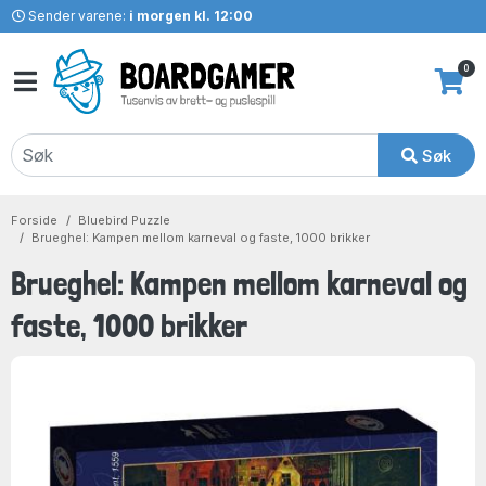
Sender varene:
i morgen kl. 12:00
0
Søk
Forside
Bluebird Puzzle
Brueghel: Kampen mellom karneval og faste, 1000 brikker
Brueghel: Kampen mellom karneval og
faste, 1000 brikker