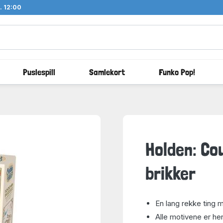
l. 12:00
Puslespill
Samlekort
Funko Pop!
Holden: Co
brikker
En lang rekke ting 
Alle motivene er he