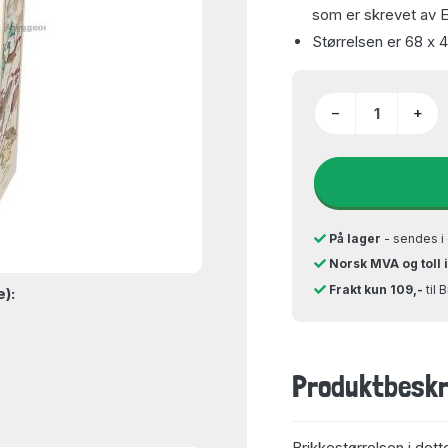
som er skrevet av E
Størrelsen er 68 x 
−
+
På lager
- sendes i 
Norsk MVA og toll 
Frakt kun 109,-
til 
e):
Produktbeskr
Brikkestørrelsen i dett