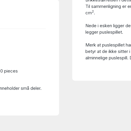
Til sammenligning er en
2
cm
.
Nede i esken ligger de
legger puslespillet.
Merk at puslespillet h
betyr at de ikke sitter i
alminnelige puslespill.
00 pieces
Inneholder små deler.