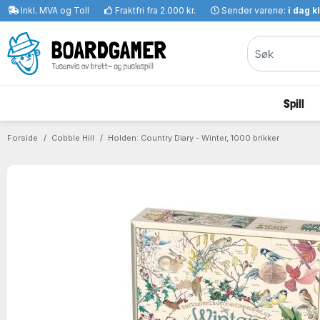
Inkl. MVA og Toll
Fraktfri fra 2.000 kr.
Sender varene:
i dag k
Spill
Forside
Cobble Hill
Holden: Country Diary - Winter, 1000 brikker