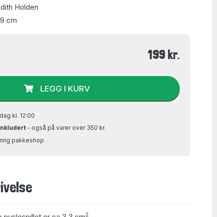
dith Holden
49 cm
199 kr.
LEGG I KURV
dag kl. 12:00
inkludert
- også på varer over 350 kr.
Bring pakkeshop
ivelse
2
e puslespillet er ca 3,3 cm
.