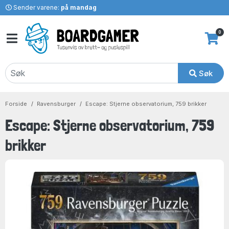
Sender varene:
på mandag
0
Søk
Forside
Ravensburger
Escape: Stjerne observatorium, 759 brikker
Escape: Stjerne observatorium, 759
brikker