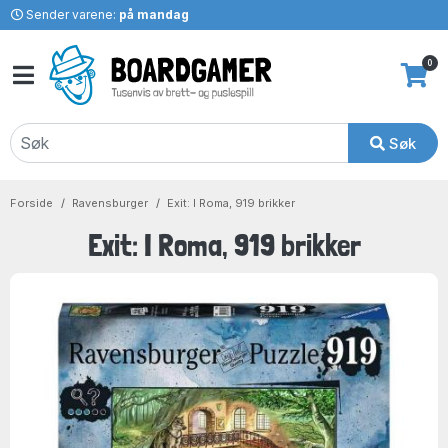
Sender varene:
på mandag
0
Søk
Forside
Ravensburger
Exit: I Roma, 919 brikker
Exit: I Roma, 919 brikker