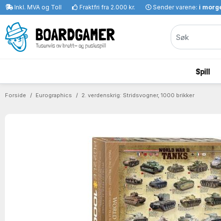
Inkl. MVA og Toll
Fraktfri fra 2.000 kr.
Sender varene:
i morge
Spill
Forside
Eurographics
2. verdenskrig: Stridsvogner, 1000 brikker