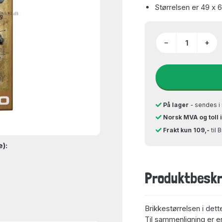
Størrelsen er 49 x 
−
+
På lager
- sendes i 
Norsk MVA og toll 
Frakt kun 109,-
til 
e):
Produktbeskr
Brikkestørrelsen i dett
Til sammenligning er en