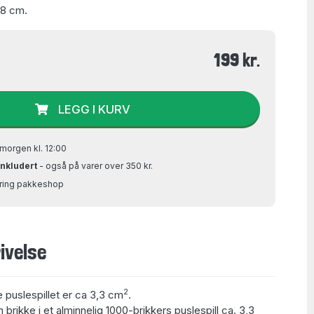
68 cm.
199 kr.
LEGG I KURV
morgen kl. 12:00
inkludert
- også på varer over 350 kr.
Bring pakkeshop
ivelse
2
e puslespillet er ca 3,3 cm
.
 brikke i et alminnelig 1000-brikkers puslespill ca. 3,3