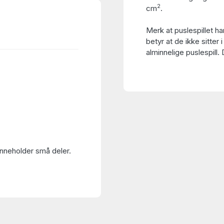
2
cm
.
Merk at puslespillet h
betyr at de ikke sitter i
alminnelige puslespill.
Inneholder små deler.