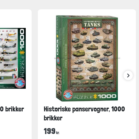
00 brikker
Historiske panservogner, 1000
brikker
199
kr.