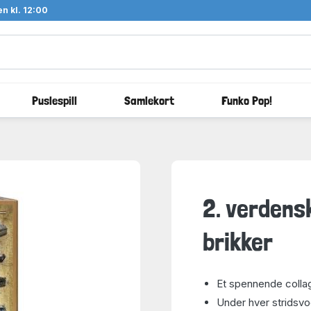
n kl. 12:00
Puslespill
Samlekort
Funko Pop!
2. verdens
brikker
Et spennende collag
Under hver stridsvo