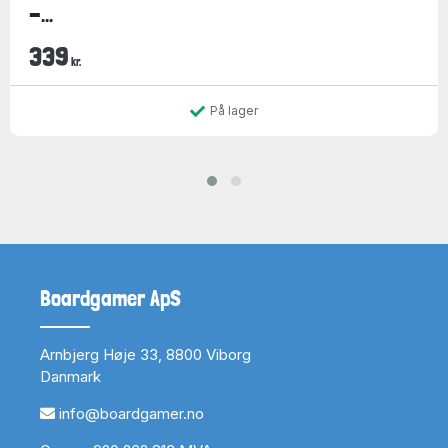
-...
339
kr.
På lager
Boardgamer ApS
Arnbjerg Høje 33, 8800 Viborg
Danmark
info@boardgamer.no