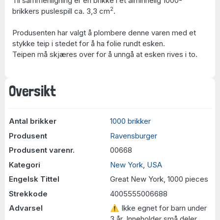
Til sammenligning er en brikke i et alminnelig 1000-
2
brikkers puslespill ca. 3,3 cm
.
Produsenten har valgt å plombere denne varen med et
stykke teip i stedet for å ha folie rundt esken.
Teipen må skjæres over for å unngå at esken rives i to.
Oversikt
Antal brikker
1000 brikker
Produsent
Ravensburger
Produsent varenr.
00668
Kategori
New York
,
USA
Engelsk Tittel
Great New York, 1000 pieces
Strekkode
4005555006688
Advarsel
⚠ Ikke egnet for barn under
3 år. Inneholder små deler.