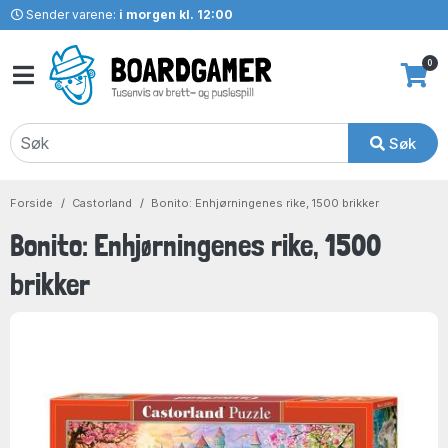
Sender varene:
i morgen kl. 12:00
0
Søk
Forside
Castorland
Bonito: Enhjørningenes rike, 1500 brikker
Bonito: Enhjørningenes rike, 1500
brikker