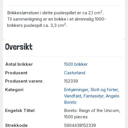
2
Brikkestørrelsen i dette puslespillet er ca 2,1 cm
.
Til sammenligning er en brikke i et alminnelig 1000-
2
brikkers puslespill ca. 3,3 cm
.
Oversikt
Antal brikker
1500 brikker
Produsent
Castorland
Produsent varenr.
152339
Kategori
Enhjørninger
,
Slott og forter
,
Vandfald
,
Fantasidyr
,
Angelo
Bonito
Engelsk Tittel
Bonito: Reign of the Unicorn,
1500 pieces
Strekkode
5904438152339