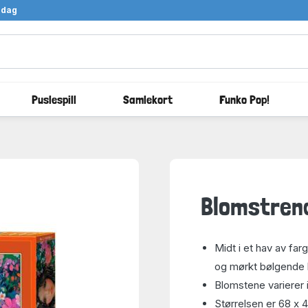
ndag
Puslespill
Samlekort
Funko Pop!
Blomstrend
Midt i et hav av far
og mørkt bølgende 
Blomstene varierer i 
Størrelsen er 68 x 