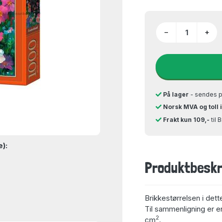
−
+
På lager
- sendes 
Norsk MVA og toll 
Frakt kun 109,-
til 
e):
Produktbeskr
Brikkestørrelsen i dett
Til sammenligning er en
2
cm
.