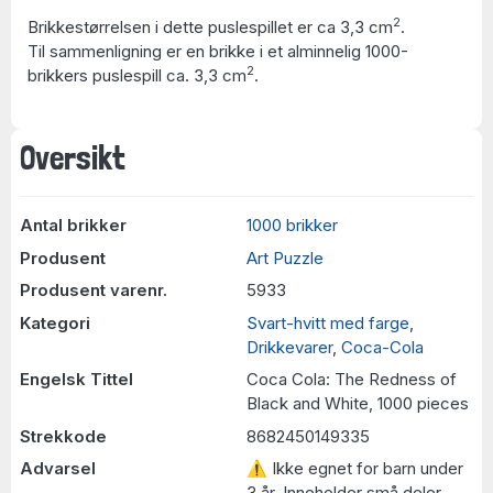
2
Brikkestørrelsen i dette puslespillet er ca 3,3 cm
.
Til sammenligning er en brikke i et alminnelig 1000-
2
brikkers puslespill ca. 3,3 cm
.
Oversikt
Antal brikker
1000 brikker
Produsent
Art Puzzle
Produsent varenr.
5933
Kategori
Svart-hvitt med farge
,
Drikkevarer
,
Coca-Cola
Engelsk Tittel
Coca Cola: The Redness of
Black and White, 1000 pieces
Strekkode
8682450149335
Advarsel
⚠ Ikke egnet for barn under
3 år. Inneholder små deler.