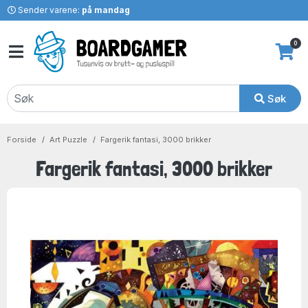
Sender varene:
på mandag
0
Søk
Forside
Art Puzzle
Fargerik fantasi, 3000 brikker
Fargerik fantasi, 3000 brikker