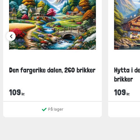
Den fargerike dalen, 260 brikker
Hytta i d
brikker
109
109
kr.
kr.
På lager