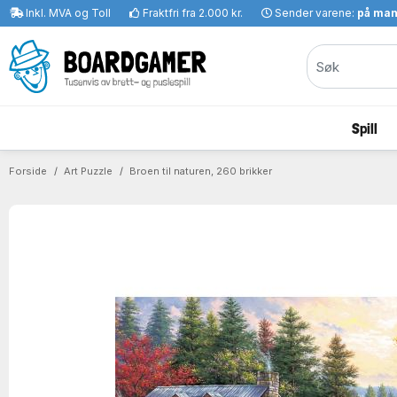
Inkl. MVA og Toll
Fraktfri fra 2.000 kr.
Sender varene:
på ma
Spill
Forside
Art Puzzle
Broen til naturen, 260 brikker