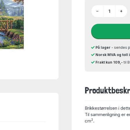
−
+
På lager
- sendes 
Norsk MVA og toll 
Frakt kun 109,-
til 
Produktbeskr
Brikkestørrelsen i dett
Til sammenligning er en
2
cm
.