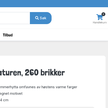
0
Søk
Handlekurv
Tilbud
aturen, 260 brikker
ømmerhytta omfavnes av høstens varme farger
tegnet motivet
34 cm