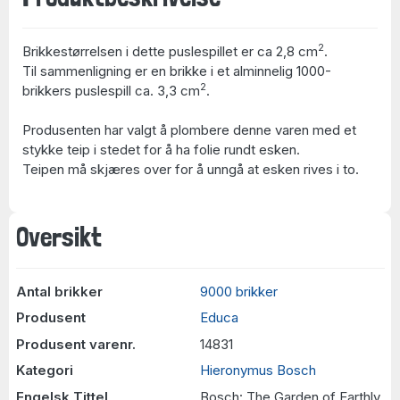
2
Brikkestørrelsen i dette puslespillet er ca 2,8 cm
.
Til sammenligning er en brikke i et alminnelig 1000-
2
brikkers puslespill ca. 3,3 cm
.
Produsenten har valgt å plombere denne varen med et
stykke teip i stedet for å ha folie rundt esken.
Teipen må skjæres over for å unngå at esken rives i to.
Oversikt
Antal brikker
9000 brikker
Produsent
Educa
Produsent varenr.
14831
Kategori
Hieronymus Bosch
Engelsk Tittel
Bosch: The Garden of Earthly