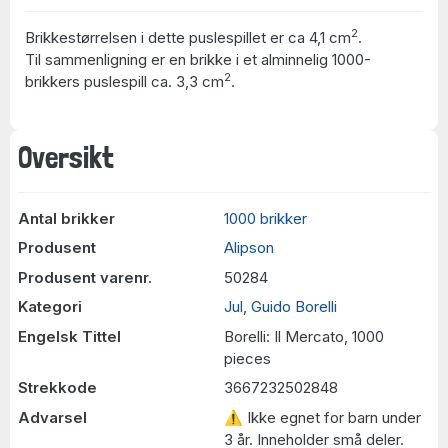
2
Brikkestørrelsen i dette puslespillet er ca 4,1 cm
.
Til sammenligning er en brikke i et alminnelig 1000-
2
brikkers puslespill ca. 3,3 cm
.
Oversikt
Antal brikker
1000 brikker
Produsent
Alipson
Produsent varenr.
50284
Kategori
Jul
,
Guido Borelli
Engelsk Tittel
Borelli: Il Mercato, 1000
pieces
Strekkode
3667232502848
Advarsel
⚠ Ikke egnet for barn under
3 år. Inneholder små deler.