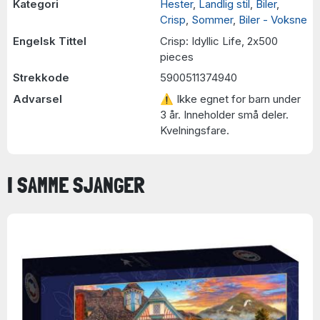
Kategori
Hester
,
Landlig stil
,
Biler
,
Crisp
,
Sommer
,
Biler - Voksne
Engelsk Tittel
Crisp: Idyllic Life, 2x500
pieces
Strekkode
5900511374940
Advarsel
⚠ Ikke egnet for barn under
3 år. Inneholder små deler.
Kvelningsfare.
I SAMME SJANGER