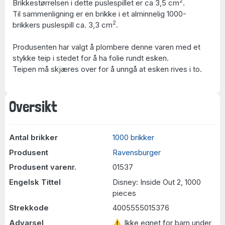
2
Brikkestørrelsen i dette puslespillet er ca 3,5 cm
.
Til sammenligning er en brikke i et alminnelig 1000-
2
brikkers puslespill ca. 3,3 cm
.
Produsenten har valgt å plombere denne varen med et
stykke teip i stedet for å ha folie rundt esken.
Teipen må skjæres over for å unngå at esken rives i to.
Oversikt
Antal brikker
1000 brikker
Produsent
Ravensburger
Produsent varenr.
01537
Engelsk Tittel
Disney: Inside Out 2, 1000
pieces
Strekkode
4005555015376
Advarsel
⚠ Ikke egnet for barn under