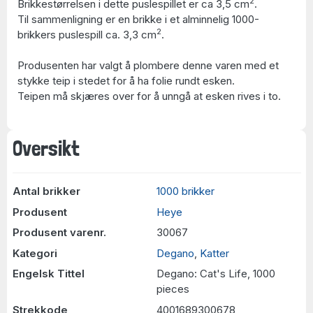
2
Brikkestørrelsen i dette puslespillet er ca 3,5 cm
.
Til sammenligning er en brikke i et alminnelig 1000-
2
brikkers puslespill ca. 3,3 cm
.
Produsenten har valgt å plombere denne varen med et
stykke teip i stedet for å ha folie rundt esken.
Teipen må skjæres over for å unngå at esken rives i to.
Oversikt
Antal brikker
1000 brikker
Produsent
Heye
Produsent varenr.
30067
Kategori
Degano
,
Katter
Engelsk Tittel
Degano: Cat's Life, 1000
pieces
Strekkode
4001689300678