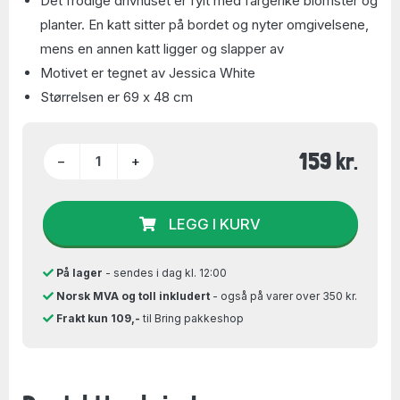
Det frodige drivhuset er fylt med fargerike blomster og
planter. En katt sitter på bordet og nyter omgivelsene,
mens en annen katt ligger og slapper av
Motivet er tegnet av Jessica White
Størrelsen er 69 x 48 cm
159 kr.
−
+
LEGG I KURV
På lager
- sendes i dag kl. 12:00
Norsk MVA og toll inkludert
- også på varer over 350 kr.
Frakt kun 109,-
til Bring pakkeshop