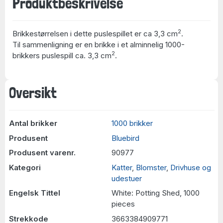
Produktbeskrivelse
2
Brikkestørrelsen i dette puslespillet er ca 3,3 cm
.
Til sammenligning er en brikke i et alminnelig 1000-
2
brikkers puslespill ca. 3,3 cm
.
Oversikt
Antal brikker
1000 brikker
Produsent
Bluebird
Produsent varenr.
90977
Kategori
Katter
,
Blomster
,
Drivhuse og
udestuer
Engelsk Tittel
White: Potting Shed, 1000
pieces
Strekkode
3663384909771