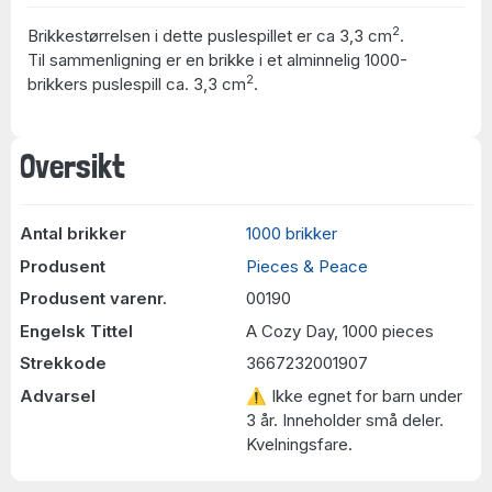
2
Brikkestørrelsen i dette puslespillet er ca 3,3 cm
.
Til sammenligning er en brikke i et alminnelig 1000-
2
brikkers puslespill ca. 3,3 cm
.
Oversikt
Antal brikker
1000 brikker
Produsent
Pieces & Peace
Produsent varenr.
00190
Engelsk Tittel
A Cozy Day, 1000 pieces
Strekkode
3667232001907
Advarsel
⚠ Ikke egnet for barn under
3 år. Inneholder små deler.
Kvelningsfare.