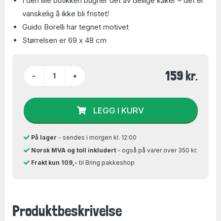
I den lille butikken bugner det av deilige kaker – det er
vanskelig å ikke bli fristet!
Guido Borelli har tegnet motivet
Størrelsen er 69 x 48 cm
159 kr.
−
+
LEGG I KURV
På lager
- sendes i morgen kl. 12:00
Norsk MVA og toll inkludert
- også på varer over 350 kr.
Frakt kun 109,-
til Bring pakkeshop
Produktbeskrivelse