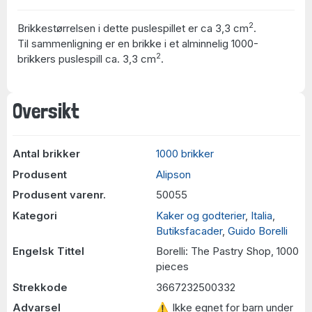
2
Brikkestørrelsen i dette puslespillet er ca 3,3 cm
.
Til sammenligning er en brikke i et alminnelig 1000-
2
brikkers puslespill ca. 3,3 cm
.
Oversikt
Antal brikker
1000 brikker
Produsent
Alipson
Produsent varenr.
50055
Kategori
Kaker og godterier
,
Italia
,
Butiksfacader
,
Guido Borelli
Engelsk Tittel
Borelli: The Pastry Shop, 1000
pieces
Strekkode
3667232500332
Advarsel
⚠ Ikke egnet for barn under