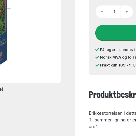
−
+
På lager
- sendes i 
Norsk MVA og toll 
Frakt kun 109,-
til 
e):
Produktbeskr
Brikkestørrelsen i dett
Til sammenligning er en
2
cm
.