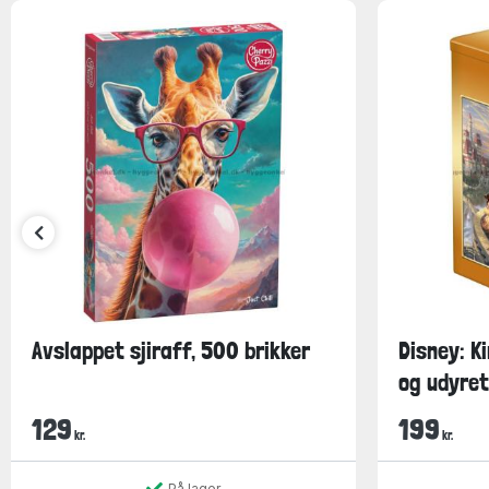
Avslappet sjiraff, 500 brikker
Disney: K
og udyret 
129
199
kr.
kr.
På lager