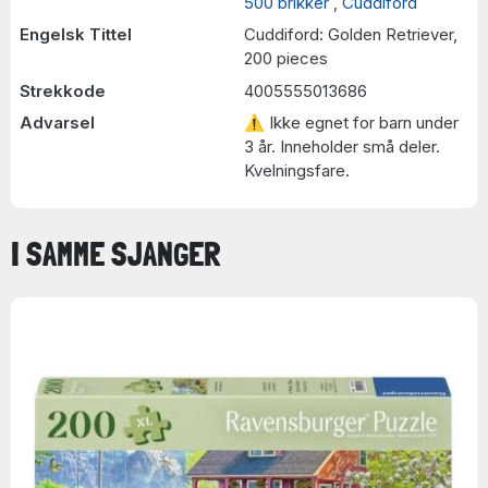
500 brikker
,
Cuddiford
Engelsk Tittel
Cuddiford: Golden Retriever,
200 pieces
Strekkode
4005555013686
Advarsel
⚠ Ikke egnet for barn under
3 år. Inneholder små deler.
Kvelningsfare.
I SAMME SJANGER