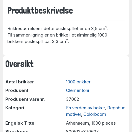
Produktbeskrivelse
2
Brikkestørrelsen i dette puslespillet er ca 3,5 cm
.
Til sammenligning er en brikke i et alminnelig 1000-
2
brikkers puslespill ca. 3,3 cm
.
Oversikt
Antal brikker
1000 brikker
Produsent
Clementoni
Produsent varenr.
37062
Kategori
En verden av bøker
,
Regnbue
motiver
,
Colorboom
Engelsk Tittel
Athenaeum, 1000 pieces
Strekkode
8005125370627