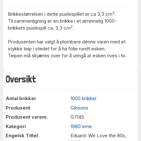
2
Brikkestørrelsen i dette puslespillet er ca 3,3 cm
.
Til sammenligning er en brikke i et alminnelig 1000-
2
brikkers puslespill ca. 3,3 cm
.
Produsenten har valgt å plombere denne varen med et
stykke teip i stedet for å ha folie rundt esken.
Teipen må skjæres over for å unngå at esken rives i to.
Oversikt
Antal brikker
1000 brikker
Produsent
Gibsons
Produsent varenr.
G7145
Kategori
1980'erne
Engelsk Tittel
Eduard: We Love the 80s,