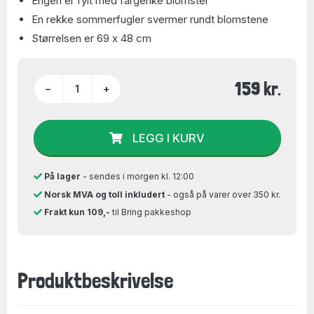
Engen er fylt med fargerike blomster
En rekke sommerfugler svermer rundt blomstene
Størrelsen er 69 x 48 cm
159 kr.
−
+
LEGG I KURV
På lager
- sendes i morgen kl. 12:00
Norsk MVA og toll inkludert
- også på varer over 350 kr.
Frakt kun 109,-
til Bring pakkeshop
Produktbeskrivelse