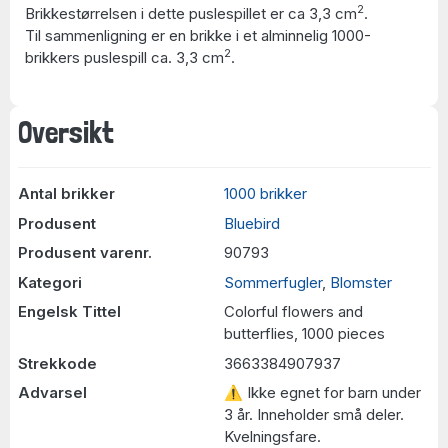
2
Brikkestørrelsen i dette puslespillet er ca 3,3 cm
.
Til sammenligning er en brikke i et alminnelig 1000-
2
brikkers puslespill ca. 3,3 cm
.
Oversikt
Antal brikker
1000 brikker
Produsent
Bluebird
Produsent varenr.
90793
Kategori
Sommerfugler
,
Blomster
Engelsk Tittel
Colorful flowers and
butterflies, 1000 pieces
Strekkode
3663384907937
Advarsel
⚠ Ikke egnet for barn under
3 år. Inneholder små deler.
Kvelningsfare.